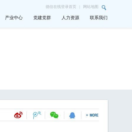
德信在线登录首页
|
网站地图
产业中心
党建党群
人力资源
联系我们