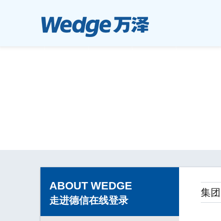
ABOUT WEDGE
集团
走进德信在线登录