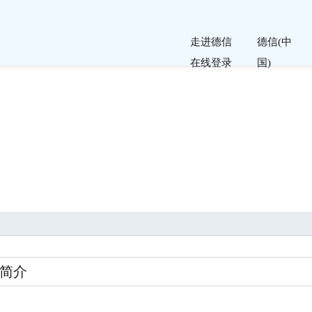
走进德信
德信(中
在线登录
国)
简介